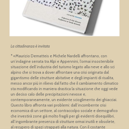
La cittadinanza è invitata
* «Maurizio Dematteis e Michele Nardelli affrontano, con
un’indagine serrata tra Alpi e Appennini, l’ormai insostenibile
situazione dell’industria del turismo legato alla neve e allo sci
alpino che si trova a dover affrontare una crisi originata dal
gigantismo delle strutture abitative e degli impianti di risalita,
messo ancor più in rilievo dal fatto che il cambiamento climatico
sta modificando in maniera drastica la situazione che oggi vede
un deciso calo delle precipitazioni nevose e,
contemporaneamente, un evidente scioglimento dei ghiacciai.
Questo libro affronta vari problemi: dall’incombente crisi
economica di un settore, al contraccolpo sociale e demografico
che investirà zone già molto fragili per gli evidenti disequilibri,
all’ingombrante presenza di strutture ormai inutili e obsolete,
al recupero di spazi strappati alla natura. Con il costante