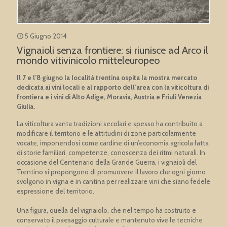
5 Giugno 2014
Vignaioli senza frontiere: si riunisce ad Arco il
mondo vitivinicolo mitteleuropeo
Il 7 e l’8 giugno la località trentina ospita la mostra mercato
dedicata ai vini locali e al rapporto dell’area con la viticoltura di
frontiera e i vini di Alto Adige, Moravia, Austria e Friuli Venezia
Giulia.
La viticoltura vanta tradizioni secolari e spesso ha contribuito a
modificare il territorio e le attitudini di zone particolarmente
vocate, imponendosi come cardine di un’economia agricola fatta
di storie familiari, competenze, conoscenza dei ritmi naturali. In
occasione del Centenario della Grande Guerra, i vignaioli del
Trentino si propongono di promuovere il lavoro che ogni giorno
svolgono in vigna e in cantina per realizzare vini che siano fedele
espressione del territorio.
Una figura, quella del vignaiolo, che nel tempo ha costruito e
conservato il paesaggio culturale e mantenuto vive le tecniche