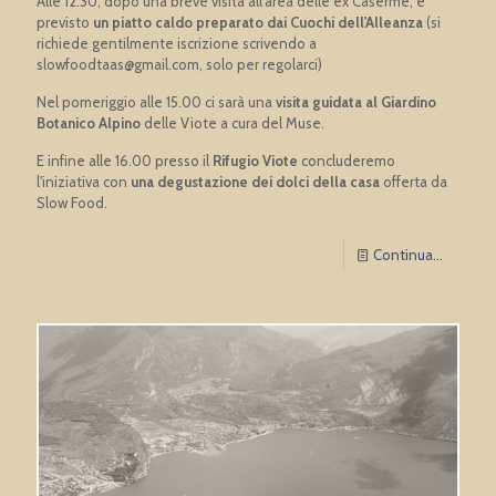
Alle 12.30, dopo una breve visita all'area delle ex Caserme, è
previsto
un piatto caldo preparato dai Cuochi dell'Alleanza
(si
richiede gentilmente iscrizione scrivendo a
slowfoodtaas@gmail.com, solo per regolarci)
Nel pomeriggio alle 15.00 ci sarà una
visita guidata al Giardino
Botanico Alpino
delle Viote a cura del Muse.
E infine alle 16.00 presso il
Rifugio Viote
concluderemo
l'iniziativa con
una degustazione dei dolci della casa
offerta da
Slow Food.
Continua...