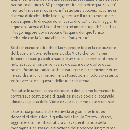
bacino costa circa 5-6€ per ogni metro cubo di acqua “salvata”,
mentre la messa in opera di infrastrutture ecologiche, come un
sistema di ricarica delle falde, garantisce il trattenimento della
stessa quantità di acqua ad un costo di circa 1,5-2€. In aggiunta
a questo, l’acqua di falda si presta ad una molteplicità di utilizzi.
Il luogo migliore dove stoccare l’acqua è dunque l’unico
serbatoio che la Natura abbia mai “progettato”.
Sottolineiamo inoltre che il luogo proposto per la costruzione
del bacino si trova nella piana delle Viote che, con la sua
torbiera e i suoi pascoli a nardo, è un sito di estremo interesse
naturalistico e rientra nel registro delle aree protette della
nostra Provincia. Inutile sottolineare come la costruzione di un
invaso di grandi dimensioni impatterebbe in modo devastante
ed irreversibile su questo delicato ecosistema.
Per tutte le ragioni sopra elencate ci dichiariamo fermamente
contrari alla costruzione di qualsiasi nuova opera di accumulo
idrico sulla piana delle Viote e sulle sue immediate vicinanze.
La seconda proposta che è arrivata ai giorni nostri dopo
decenni di discussioni è quella della funivia Trento – Vason,
oggi intesa come infrastruttura chiave per il rilancio della
montagna. Per una riqualificazione del Bondone lungimirante