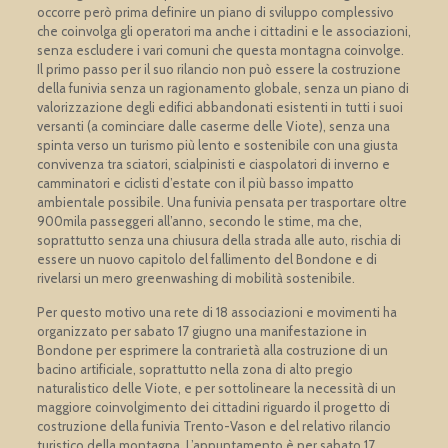
occorre però prima definire un piano di sviluppo complessivo
che coinvolga gli operatori ma anche i cittadini e le associazioni,
senza escludere i vari comuni che questa montagna coinvolge.
Il primo passo per il suo rilancio non può essere la costruzione
della funivia senza un ragionamento globale, senza un piano di
valorizzazione degli edifici abbandonati esistenti in tutti i suoi
versanti (a cominciare dalle caserme delle Viote), senza una
spinta verso un turismo più lento e sostenibile con una giusta
convivenza tra sciatori, scialpinisti e ciaspolatori di inverno e
camminatori e ciclisti d’estate con il più basso impatto
ambientale possibile. Una funivia pensata per trasportare oltre
900mila passeggeri all’anno, secondo le stime, ma che,
soprattutto senza una chiusura della strada alle auto, rischia di
essere un nuovo capitolo del fallimento del Bondone e di
rivelarsi un mero greenwashing di mobilità sostenibile.
Per questo motivo una rete di 18 associazioni e movimenti ha
organizzato per sabato 17 giugno una manifestazione in
Bondone per esprimere la contrarietà alla costruzione di un
bacino artificiale, soprattutto nella zona di alto pregio
naturalistico delle Viote, e per sottolineare la necessità di un
maggiore coinvolgimento dei cittadini riguardo il progetto di
costruzione della funivia Trento-Vason e del relativo rilancio
turistico della montagna. L’appuntamento è per sabato 17