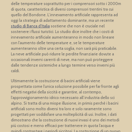
delle temperature soprattutto per i comprensori sotto i 2000m
di quota, caratteristica di diversi comprensori trentini tra cui
quello del Bondone. L’innevamento artificiale rappresenta ad
oggi la strategia di adattamento dominante, ma un recente
studio di Banca d’Italia
sostiene che
non è cruciale nel
sostenere i flussi turistici
. Lo studio dice inoltre che i costi di
innevamento artificiale aumenteranno in modo non lineare
con l’aumento delle temperature e, se le temperature
aumenteranno oltre una certa soglia, non sarà più praticabile.
La neve artificiale può ridurre le perdite finanziarie dovute a
occasionali inverni carenti di neve, ma
non può proteggere
dalle tendenze sistemiche a lungo termine
verso inverni più
caldi.
Ultimamente la costruzione di bacini artificiali viene
prospettata come l’unica soluzione possibile per far fronte agli
effetti negativi della siccità e garantire, al contempo,
l’approvvigionamento idrico necessario all’industria dello sci
alpino. Si tratta di una miope illusione, in primis perché i bacini
artificiali sono molto diversi tra loro e solo raramente sono
progettati per soddisfare una molteplicità di usi. Inoltre, i dati
dimostrano che la costruzione di nuovi invasi è uno dei metodi
più costosi e meno efficaci per trattenere in quota l’acqua e
quindi contrastare i periodi siccitosi. La costruzione di un nuovo