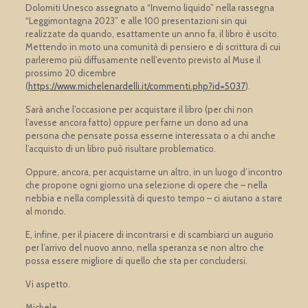
Dolomiti Unesco assegnato a “Inverno liquido” nella rassegna
“Leggimontagna 2023” e alle 100 presentazioni sin qui
realizzate da quando, esattamente un anno fa, il libro è uscito.
Mettendo in moto una comunità di pensiero e di scrittura di cui
parleremo più diffusamente nell’evento previsto al Muse il
prossimo 20 dicembre
(
https://www.michelenardelli.it/commenti.php?id=5037
).
Sarà anche l’occasione per acquistare il libro (per chi non
l’avesse ancora fatto) oppure per farne un dono ad una
persona che pensate possa esserne interessata o a chi anche
l’acquisto di un libro può risultare problematico.
Oppure, ancora, per acquistarne un altro, in un luogo d’incontro
che propone ogni giorno una selezione di opere che – nella
nebbia e nella complessità di questo tempo – ci aiutano a stare
al mondo.
E, infine, per il piacere di incontrarsi e di scambiarci un augurio
per l’arrivo del nuovo anno, nella speranza se non altro che
possa essere migliore di quello che sta per concludersi.
Vi aspetto.
Michele