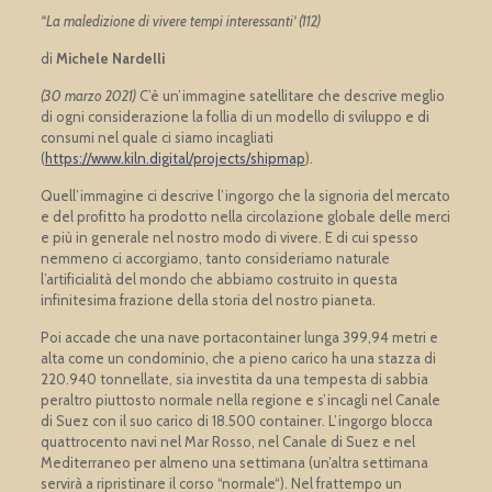
“La maledizione di vivere tempi interessanti‘ (112)
di
Michele Nardelli
(30 marzo 2021)
C’è un’immagine satellitare che descrive meglio
di ogni considerazione la follia di un modello di sviluppo e di
consumi nel quale ci siamo incagliati
(
https://www.kiln.digital/projects/shipmap
).
Quell’immagine ci descrive l’ingorgo che la signoria del mercato
e del profitto ha prodotto nella circolazione globale delle merci
e più in generale nel nostro modo di vivere. E di cui spesso
nemmeno ci accorgiamo, tanto consideriamo naturale
l’artificialità del mondo che abbiamo costruito in questa
infinitesima frazione della storia del nostro pianeta.
Poi accade che una nave portacontainer lunga 399,94 metri e
alta come un condominio, che a pieno carico ha una stazza di
220.940 tonnellate, sia investita da una tempesta di sabbia
peraltro piuttosto normale nella regione e s’incagli nel Canale
di Suez con il suo carico di 18.500 container. L’ingorgo blocca
quattrocento navi nel Mar Rosso, nel Canale di Suez e nel
Mediterraneo per almeno una settimana (un’altra settimana
servirà a ripristinare il corso “normale“). Nel frattempo un