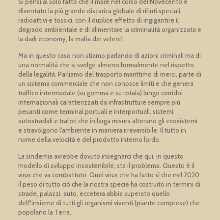
Si pensi al solo fatto che il mare nel corso del Novecento è
diventato la più grande discarica globale di rifiuti speciali,
radioattivi e tossici, con il duplice effetto di ingigantire il
degrado ambientale e di alimentare la criminalità organizzata e
la dark economy, la mafia dei veleni
1
.
Ma in questo caso non stiamo parlando di azioni criminali ma di
una normalità che si svolge almeno formalmente nel rispetto
della legalità. Parliamo del trasporto marittimo di merci, parte di
un sistema commerciale che non conosce limiti e che genera
traffico intermodale (su gomma e su rotaia) lungo corridoi
internazionali caratterizzati da infrastrutture sempre più
pesanti come terminal portuali e interportuali, sistemi
autostradali e trafori che in larga misura alterano gli ecosistemi
e stravolgono l’ambiente in maniera irreversibile. Il tutto in
nome della velocità e del prodotto interno lordo.
La sindemia avrebbe dovuto insegnarci che qui, in questo
modello di sviluppo insostenibile, sta il problema. Questo è il
virus che va combattuto. Quel virus che ha fatto sì che nel 2020
il peso di tutto ciò che la nostra specie ha costruito in termini di
strade, palazzi, auto, eccetera abbia superato quello
dell“insieme di tutti gli organismi viventi (piante comprese) che
popolano la Terra.