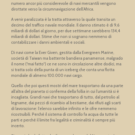
numero ancor più considerevole di navi mercantili vengono
dirottate verso la circumnavigazione dell’Africa.
A venir paralizzata è la tratta attraverso la quale transita un
decimo del traffico navale mondiale. Il danno stimato è di 9,6
miliardi di dollari al giorno, per due settimane sarebbero 134,4
miliardi di dollari. Stime che non si sognano nemmeno di
contabilizzare i danni ambientali e sociali.
Di navi come la Ever Given, gestita dalla Evergreen Marine,
società di Taiwan ma battente bandiera panamense, malgrado
il nome (“mai fatto“) ce ne sono in circolazione altre dodici, ma
si tratta solo della punta di un iceberg che conta una flotta
mondiale di almeno 100.000 navi cargo.
Quello che poi questi mostri del mare trasportano da una parte
all’altra del pianeta ci conferma della follia in cui l’umanità si è
incagliata. Grandi navi che trasportano di tutto, dal petrolio al
legname, dai pezzi di ricambio al bestiame, dai rifiuti agli scarti
di lavorazione: l’elenco sarebbe infinito e le cifre nemmeno
ricostruibili. Perché il sistema di controllo fa acqua da tutte le
parti e perché il limite fra legalità e criminalità è sempre più
incerto.