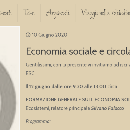
menti
Temi
Argomenti
Viaggio nella solitudine
10 Giugno 2020
Economia sociale e circol
Gentilissimi, con la presente vi invitiamo ad iscr
ESC
Il
12 giugno dalle ore 9.30 alle 13.00
circa
FORMAZIONE GENERALE SULL’ECONOMIA SOL
Ecosistemi, relatore principale
Silvano Falocco
Programma: