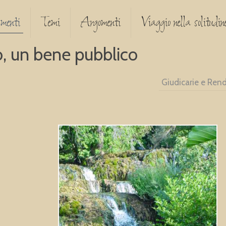
menti
Temi
Argomenti
Viaggio nella solitudine
o, un bene pubblico
Giudicarie e Ren