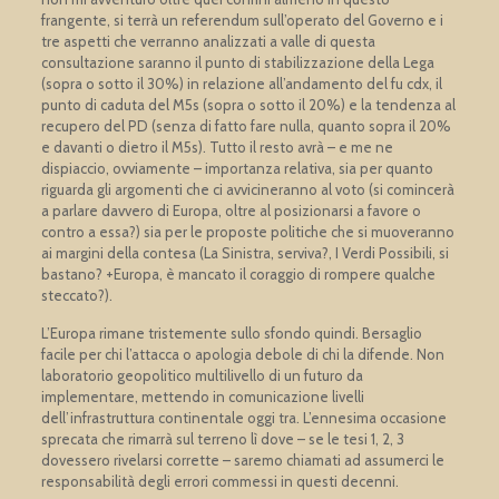
frangente, si terrà un referendum sull’operato del Governo e i
tre aspetti che verranno analizzati a valle di questa
consultazione saranno il punto di stabilizzazione della Lega
(sopra o sotto il 30%) in relazione all’andamento del fu cdx, il
punto di caduta del M5s (sopra o sotto il 20%) e la tendenza al
recupero del PD (senza di fatto fare nulla, quanto sopra il 20%
e davanti o dietro il M5s). Tutto il resto avrà – e me ne
dispiaccio, ovviamente – importanza relativa, sia per quanto
riguarda gli argomenti che ci avvicineranno al voto (si comincerà
a parlare davvero di Europa, oltre al posizionarsi a favore o
contro a essa?) sia per le proposte politiche che si muoveranno
ai margini della contesa (La Sinistra, serviva?, I Verdi Possibili, si
bastano? +Europa, è mancato il coraggio di rompere qualche
steccato?).
L’Europa rimane tristemente sullo sfondo quindi. Bersaglio
facile per chi l’attacca o apologia debole di chi la difende. Non
laboratorio geopolitico multilivello di un futuro da
implementare, mettendo in comunicazione livelli
dell’infrastruttura continentale oggi tra. L’ennesima occasione
sprecata che rimarrà sul terreno lì dove – se le tesi 1, 2, 3
dovessero rivelarsi corrette – saremo chiamati ad assumerci le
responsabilità degli errori commessi in questi decenni.