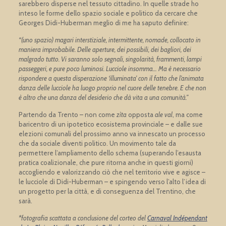
sarebbero disperse nel tessuto cittadino. In quelle strade ho
inteso le forme dello spazio sociale e politico da cercare che
Georges Didi-Huberman meglio di me ha saputo definire:
“(uno spazio) magari interstiziale, intermittente, nomade, collocato in
maniera improbabile. Delle aperture, dei possibili, dei bagliori, dei
malgrado tutto. Vi saranno solo segnali, singolarità, frammenti, lampi
passeggeri, e pure poco luminosi. Lucciole insomma… Ma è necessario
rispondere a questa disperazione ‘illuminata’ con il fatto che l’animata
danza delle lucciole ha luogo proprio nel cuore delle tenebre. E che non
è altro che una danza del desiderio che dà vita a una comunità.”
Partendo da Trento – non come
zìta
opposta
ale val
, ma come
baricentro di un ipotetico ecosistema provinciale – e dalle sue
elezioni comunali del prossimo anno va innescato un processo
che da sociale diventi politico. Un movimento tale da
permettere l’ampliamento dello schema (superando l’esausta
pratica coalizionale, che pure ritorna anche in questi giorni)
accogliendo e valorizzando ciò che nel territorio vive e agisce –
le lucciole di Didi-Huberman – e spingendo verso l’alto l’idea di
un progetto per la città, e di conseguenza del Trentino, che
sarà.
*fotografia scattata a conclusione del corteo del
Carnaval Indépendant