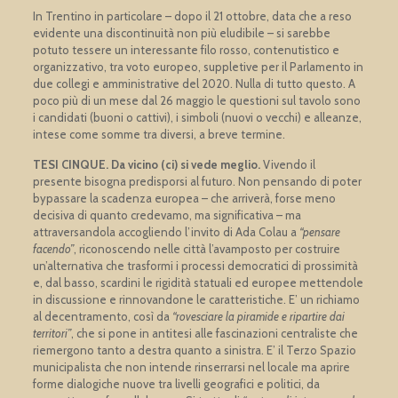
In Trentino in particolare – dopo il 21 ottobre, data che a reso
evidente una discontinuità non più eludibile – si sarebbe
potuto tessere un interessante filo rosso, contenutistico e
organizzativo, tra voto europeo, suppletive per il Parlamento in
due collegi e amministrative del 2020. Nulla di tutto questo. A
poco più di un mese dal 26 maggio le questioni sul tavolo sono
i candidati (buoni o cattivi), i simboli (nuovi o vecchi) e alleanze,
intese come somme tra diversi, a breve termine.
TESI CINQUE. Da vicino (ci) si vede meglio.
Vivendo il
presente bisogna predisporsi al futuro. Non pensando di poter
bypassare la scadenza europea – che arriverà, forse meno
decisiva di quanto credevamo, ma significativa – ma
attraversandola accogliendo l’invito di Ada Colau a
“pensare
facendo”
, riconoscendo nelle città l’avamposto per costruire
un’alternativa che trasformi i processi democratici di prossimità
e, dal basso, scardini le rigidità statuali ed europee mettendole
in discussione e rinnovandone le caratteristiche. E’ un richiamo
al decentramento, così da
“rovesciare la piramide e ripartire dai
territori”
, che si pone in antitesi alle fascinazioni centraliste che
riemergono tanto a destra quanto a sinistra. E’ il Terzo Spazio
municipalista che non intende rinserrarsi nel locale ma aprire
forme dialogiche nuove tra livelli geografici e politici, da