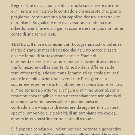
Segnali. Che da soli non costituiscono la soluzione e che non
elimineranno d’incanto le contraddizioni assortite che, giorno
per giorno, continueranno a far capolino dentro le nostre vite
quotidiane. Segnali che non evolveranno da soli, ma che
richiedono una fase di riorganizzazione che non può non tener
conto di una serie di dati.
TESI DUE. Il mese dei movimenti. Fotografia, rischi e potenza.
Marzo è stato un mese frenetico che ha visto materializzarsi
diverse forme di protagonismo sociale. Forme di
movimentazione che si sono espresse a favore di una decisa
trasformazione dell’esistente. Al netto della differenza dei
temi affrontati gli scioperi trans-femministi ed ecologisti, così
come le manifestazioni per rivendicare l’accoglienza o
sostenere esperienze di (dis)obbedienza civica (come nel caso
di Mediterranea o attorno alla figura di Mimmo Lucano), sono
testimonianza tangibile e non necessariamente minoritaria di
una mobilitazione trasversale e – pur non priva di
contraddizioni – capace di eccedere da argomenti e contesti
specifici, ambendo alla globalità di un cambiamento che dal
mondo intero arrivi fin dentro la vita di ognuno.
Si è appena concluso quindi un periodo potente e generativo
dal punto di vista dell’immaginario e della pratiche. Un mese