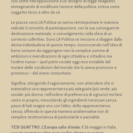
così come nell’opposizione a un disegno di legge sbagliato)
immaginando di modificare l’azione della politica, intesa come
soggetto terzo e altro da sé.
Le piazze sono LA Politica se sanno reinterpretare in maniera
radicale il concetto di partecipazione, con la sua conseguente
declinazione materiale, e coinvolgimento nella sfera di un
contesto collettivo. Sono LA Politica se riescono a sfuggire dalla
deriva individualista di questo tempo, riconoscendo nell’idea di
bene comune da raggiungere non la semplice somma di
ambizioni e rivendicazioni di ogni cittadina e cittadino ma
l’ordine nuovo – quel patto sociale oggi reso instabile dal
mutare delle condizioni del mondo che lo aveva promosso e
promesso – del vivere comunitario.
Significa, stringendo il ragionamento, non attendere che si
materializzi una rappresentanza più adeguata (più verde, più
sociale, più donna, nell’ordine di preferenza di ognuno) ma farsi
carico in proprio, mescolando gli ingredienti necessari senza
paura di farli reagire uno con l’altro, della rappresentanza
stessa, offrendo in questa maniera un’alternativa non di
semplice testimonianza di particolarità e parzialità.
TESI QUATTRO
. L’Europa sullo sfondo.
Il 26 maggio in Italia,
non mi avventuro oltre quei confini almeno in questo