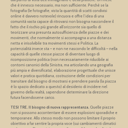
che è innesco necessario, ma non sufficiente. Perchè se la
fotografia (le fotografie, vista la quantità di scatti condivisi
online è davvero notevole) rincuora e offre l’idea di una
comunità vasta capace di ritrovarsi non bisogna nascondere il
fatto che il rischio più grande all’orizzonte sia quello di
teorizzare una presunta autosufficienza delle piazze e dei
movimenti, che normalmente si accompagna a una distanza
netta e irrisolvibile tra movimenti stessi e Politica. La
potenzialità invece sta – e non ne nascondo le difficoltà – nella
capacità di quelle stesse piazze di diventare luogo di
ricomposizione politica (non necessariamente riducibile ai
contorni canonici della Sinistra, ma articolando una geografia
più ampia e diversificata), elaborazione progettuale che unisce
valori e pratica quotidiana, costruzione delle condizioni per
transitare dal bisogno di mostrarsi e prendere parola (la piazza
è lo spazio dedicato a questo) al desiderio di incidere nel
governo della realtà, sapendone determinare la direzione
futura facendosene carico.
TESI TRE. Il bisogno di nuova rappresentanza.
Quelle piazze
non si possono accontentare di essere esplosioni sporadiche e
temporanee. Allo stesso modo non possono limitare il proprio
obiettivo a far sentire la propria voce (sui cambiamenti climatici