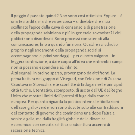
Il peggio è passato quindi? Non sono così ottimista. Eppure – è
una tesi ardita, ma che va percorsa – si direbbe che si sia
scollinato l’apice della curva di consenso e di penetrazione
della propaganda salviniana e più in generale sovranista? I cicli
politici sono disordinati. Sono processi concatenati alla
comunicazione, fino a quando funziona. Qualche scricchiolio
proprio negli andamenti della propaganda social si
accompagnano ai primi sondaggi – per quanto valgono – in
leggera contrazione, a dare corpo all’idea che entrambi i campi
non si possano espandere all’infinito.
Altri segnali, in ordine sparso, provengono da altri fronti. La
prima frattura nel gruppo di Visegrad, con l’elezione di Zuzana
Caputova in Slovacchia e le sconfitte di Erdogan nelle principali
città turche. Il tentativo, scomposto, di uscita dall’UE del Regno
Unito che mostra i limiti dell’ipotesi di fuga dalla cornice
europea. Per quanto riguarda la politica interna le fibrillazioni
dell’asse giallo-verde non sono dovute solo alle contraddizioni
del contratto di governo che cominciano una dopo l’altra a
venire a galla, ma dalla fragilità globale della dinamica
economica, con crescita asfittica o addirittura accenni di
recessione tecnica.