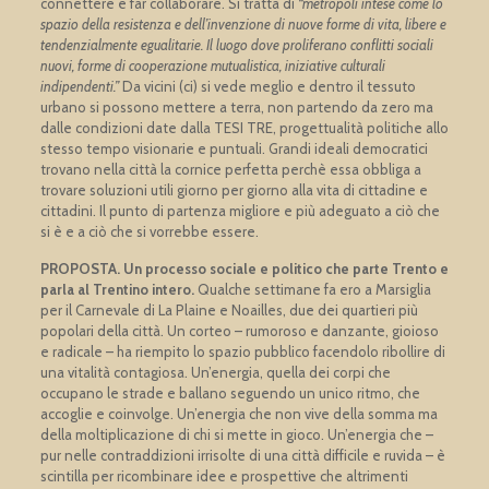
connettere e far collaborare. Si tratta di
“metropoli intese come lo
spazio della resistenza e dell’invenzione di nuove forme di vita, libere e
tendenzialmente egualitarie. Il luogo dove proliferano conflitti sociali
nuovi, forme di cooperazione mutualistica, iniziative culturali
indipendenti.”
Da vicini (ci) si vede meglio e dentro il tessuto
urbano si possono mettere a terra, non partendo da zero ma
dalle condizioni date dalla TESI TRE, progettualità politiche allo
stesso tempo visionarie e puntuali. Grandi ideali democratici
trovano nella città la cornice perfetta perchè essa obbliga a
trovare soluzioni utili giorno per giorno alla vita di cittadine e
cittadini. Il punto di partenza migliore e più adeguato a ciò che
si è e a ciò che si vorrebbe essere.
PROPOSTA.
Un processo sociale e politico che parte Trento e
parla al Trentino intero.
Qualche settimane fa ero a Marsiglia
per il Carnevale di La Plaine e Noailles, due dei quartieri più
popolari della città. Un corteo – rumoroso e danzante, gioioso
e radicale – ha riempito lo spazio pubblico facendolo ribollire di
una vitalità contagiosa. Un’energia, quella dei corpi che
occupano le strade e ballano seguendo un unico ritmo, che
accoglie e coinvolge. Un’energia che non vive della somma ma
della moltiplicazione di chi si mette in gioco. Un’energia che –
pur nelle contraddizioni irrisolte di una città difficile e ruvida – è
scintilla per ricombinare idee e prospettive che altrimenti